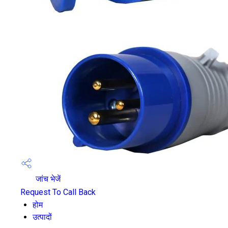
जांच भेजें
Request To Call Back
होम
उत्पादों