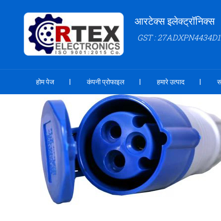
आरटेक्स इलेक्ट्रॉनिक्स
GST : 27ADXPN4434D1
होम पेज
कंपनी प्रोफाइल
हमारे उत्पाद
स